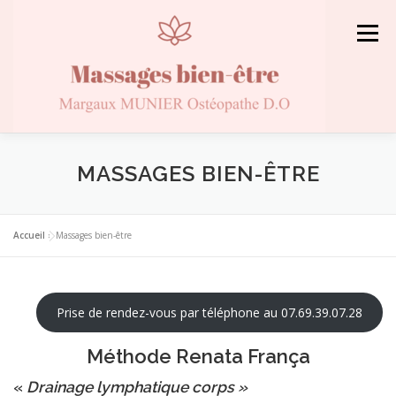
Aller
Aller
au
au
Menu
contenu
contenu
ACCUEIL
L’OSTÉOPATHIE
MASSAGES BIEN-ÊTRE
MASSAGES BIEN-ÊTRE
VOTRE OSTÉOPATHE
Accueil
»
Massages bien-être
Prise de rendez-vous par téléphone au 07.69.39.07.28
Méthode Renata França
«
Drainage lymphatique corps »